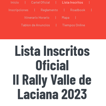
Inicio
Cartel Oficial
Lista Inscritos
Inscripciones
Reglamento
Roadbook
Itinerario Horario
Mapa
Tablon de Anuncios
Tiempos Online
Lista Inscritos
Oficial
II Rally Valle de
Laciana 2023