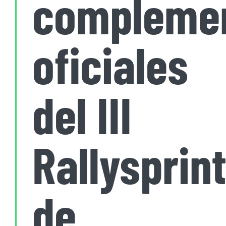
compleme
oficiales
del III
Rallysprin
de