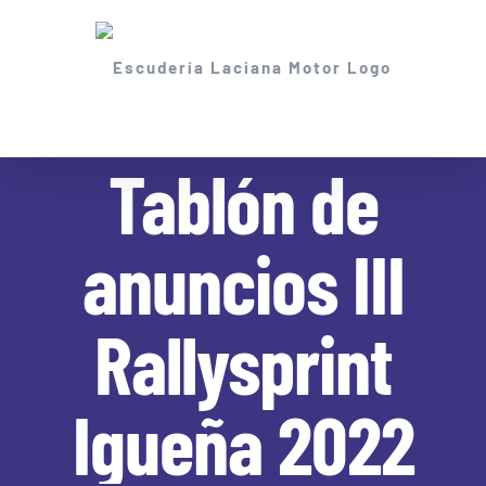
Skip
to
content
Tablón de
anuncios III
Rallysprint
Igueña 2022