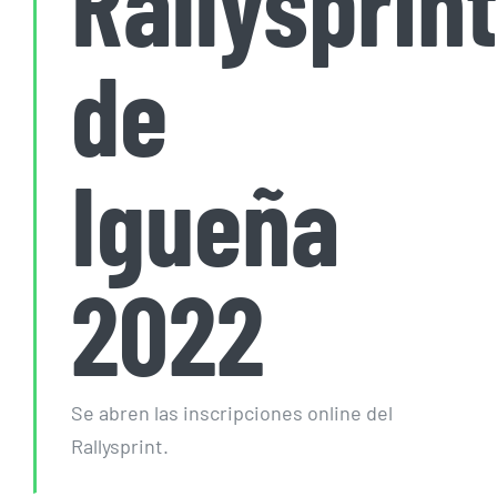
Rallysprin
de
Igueña
2022
Se abren las inscripciones online del
Rallysprint.